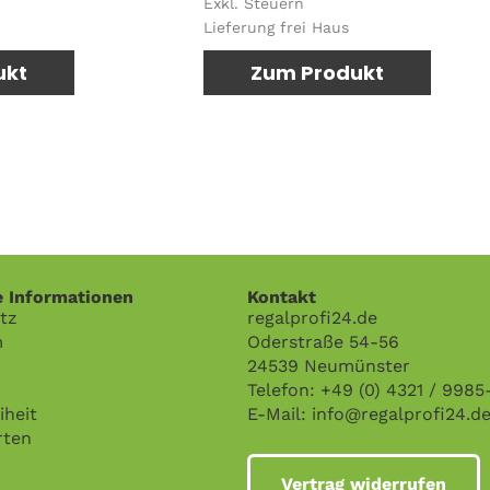
Exkl. Steuern
Lieferung frei Haus
ukt
Zum Produkt
e Informationen
Kontakt
tz
regalprofi24.de
m
Oderstraße 54-56
24539 Neumünster
Telefon: +49 (0) 4321 / 9985
iheit
E-Mail:
info@regalprofi24.d
rten
Vertrag widerrufen