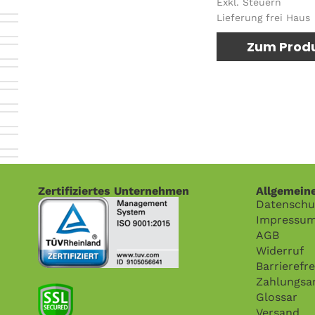
Exkl. Steuern
Lieferung frei Haus
Zum Prod
Zertifiziertes Unternehmen
Allgemein
Datenschu
Impressu
AGB
Widerruf
Barrierefre
Zahlungsa
Glossar
Versand