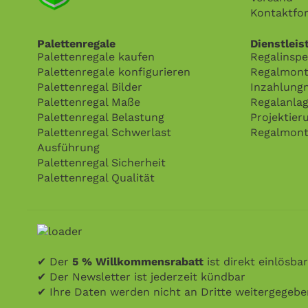
Kontaktfo
Palettenregale
Dienstleis
Palettenregale kaufen
Regalinspe
Palettenregale konfigurieren
Regalmont
Palettenregal Bilder
Inzahlung
Palettenregal Maße
Regalanla
Palettenregal Belastung
Projektier
Palettenregal Schwerlast
Regalmont
Ausführung
Palettenregal Sicherheit
Palettenregal Qualität
✔ Der
5 % Willkommensrabatt
ist direkt einlösbar
✔ Der Newsletter ist jederzeit kündbar
✔ Ihre Daten werden nicht an Dritte weitergegeb