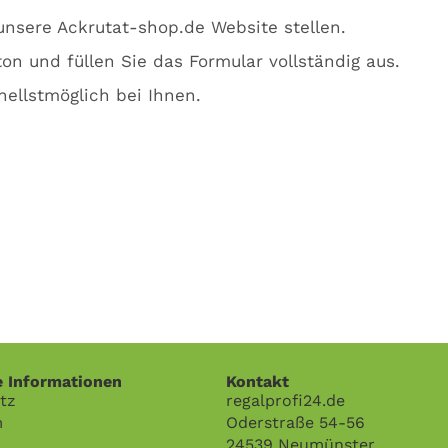
nsere Ackrutat-shop.de Website stellen.
on und füllen Sie das Formular vollständig aus.
ellstmöglich bei Ihnen.
e Informationen
Kontakt
tz
regalprofi24.de
m
Oderstraße 54-56
24539 Neumünster