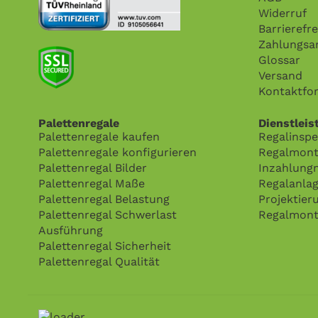
Widerruf
Barrierefre
Zahlungsa
Glossar
Versand
Kontaktfo
Palettenregale
Dienstleis
Palettenregale kaufen
Regalinspe
Palettenregale konfigurieren
Regalmont
Palettenregal Bilder
Inzahlung
Palettenregal Maße
Regalanla
Palettenregal Belastung
Projektier
Palettenregal Schwerlast
Regalmont
Ausführung
Palettenregal Sicherheit
Palettenregal Qualität