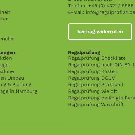
Telefon: +49 (0) 4321 / 9985
iheit
E-Mail:
info@regalprofi24.d
rten
Vertrag widerrufen
rmular
tungen
Regalprüfung
ktion
Regalprüfung Checkliste
age
Regalprüfung nach DIN EN 
nahme
Regalprüfung Kosten
gen Umbau
Regalprüfung DGUV
ung & Planung
Regalprüfung Protokoll
age in Hamburg
Regalprüfung wie oft
Regalprüfung befähigte Per
Regalprüfung Vorschrift