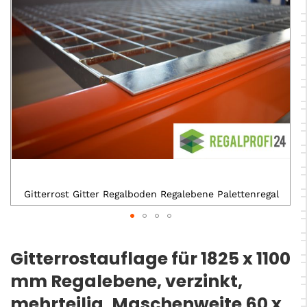
Gitterrost Gitter Regalboden Regalebene Palettenregal
Zum
Anfang
Gitterrostauflage für 1825 x 1100
der
mm Regalebene, verzinkt,
Bildergalerie
springen
mehrteilig, Maschenweite 60 x