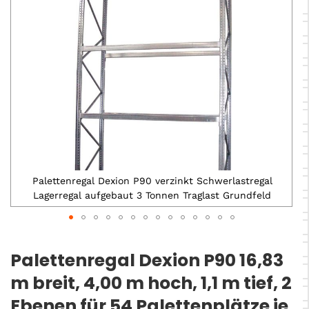
Palettenregal Dexion P90 verzinkt Schwerlastregal
Lagerregal aufgebaut 3 Tonnen Traglast Grundfeld
Zum
Anfang
Palettenregal Dexion P90 16,83
der
m breit, 4,00 m hoch, 1,1 m tief, 2
Bildergalerie
springen
Ebenen für 54 Palettenplätze je