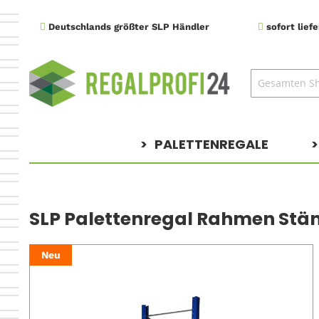
Direkt
Deutschlands größter SLP Händler
sofort lief
zum
Inhalt
PALETTENREGALE
SLP Palettenregal Rahmen Ständ
Zum
Neu
Ende
der
Bildergalerie
springen