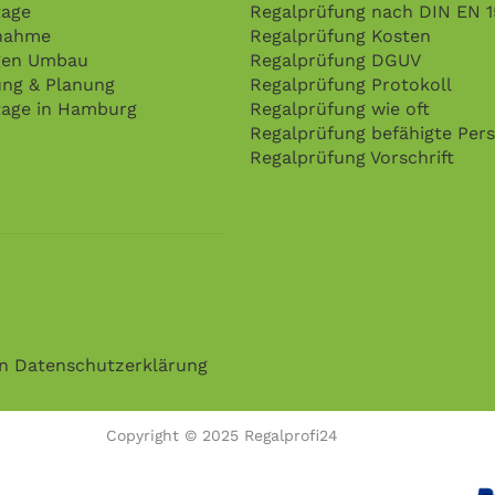
age
Regalprüfung nach DIN EN 
nahme
Regalprüfung Kosten
gen Umbau
Regalprüfung DGUV
ung & Planung
Regalprüfung Protokoll
age in Hamburg
Regalprüfung wie oft
Regalprüfung befähigte Per
Regalprüfung Vorschrift
en
Datenschutzerklärung
Copyright © 2025 Regalprofi24