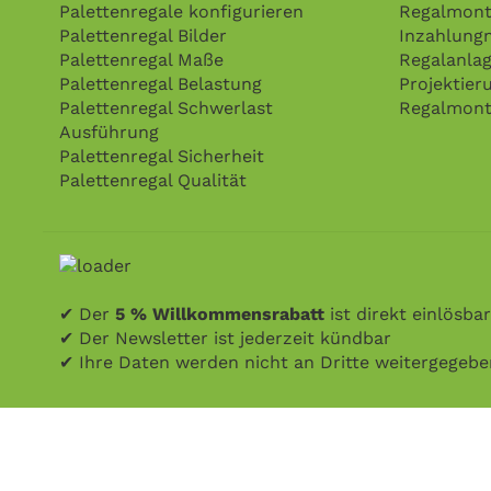
Palettenregale konfigurieren
Regalmont
Palettenregal Bilder
Inzahlung
Palettenregal Maße
Regalanla
Palettenregal Belastung
Projektier
Palettenregal Schwerlast
Regalmont
Ausführung
Palettenregal Sicherheit
Palettenregal Qualität
✔ Der
5 % Willkommensrabatt
ist direkt einlösbar
✔ Der Newsletter ist jederzeit kündbar
✔ Ihre Daten werden nicht an Dritte weitergegeb