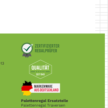
-13
e
Palettenregal Ersatzteile
Palettenregal Traversen