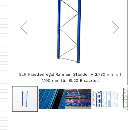
x T
SLP Palettenregal Rahmen Ständer H 2.730 mm x T
1.100 mm für SL20 Ersatzteil
Zum
Anfang
der