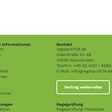
e Informationen
Kontakt
tz
regalprofi24.de
m
Oderstraße 54-56
24539 Neumünster
Telefon: +49 (0) 4321 / 9985
iheit
E-Mail:
info@regalprofi24.d
rten
Vertrag widerrufen
rmular
tungen
Regalprüfung
ktion
Regalprüfung Checkliste