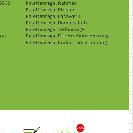
15635
Palettenregal Rahmen
Palettenregal Pfosten
Palettenregal Fachwerk
Palettenregal Rammschutz
Palettenregal Tiefenstege
son
Palettenregal Durchschubsicherung
Palettenregal Endrahmenerhöhung