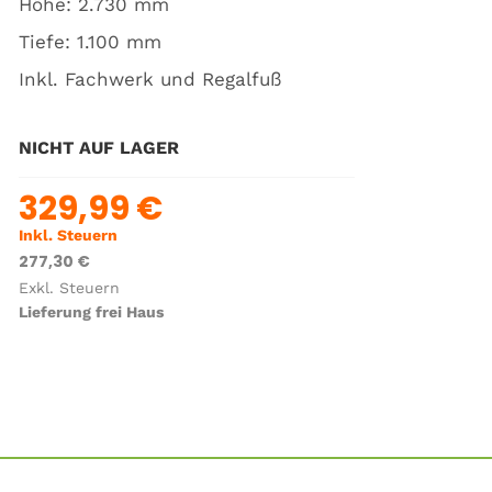
Höhe:
2.730
mm
Tiefe: 1.100 mm
Inkl. Fachwerk und Regalfuß
NICHT AUF LAGER
329,99 €
Inkl. Steuern
277,30 €
SLP Palettenregal Rahmen Ständer H 2.730 mm x T
Exkl. Steuern
1.100 mm für SL20 Ersatzteil
Lieferung frei Haus