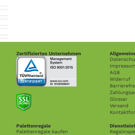
Zertifiziertes Unternehmen
Allgemein
Datenschu
Impressu
AGB
Widerruf
Barrierefre
Zahlungsa
Glossar
Versand
Kontaktfo
Palettenregale
Dienstleis
Palettenregale kaufen
Regalinspe