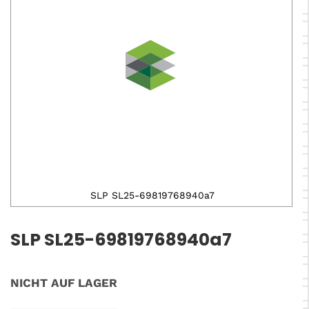
SLP SL25-69819768940a7
Zum
Anfang
SLP SL25-69819768940a7
der
Bildergalerie
springen
NICHT AUF LAGER